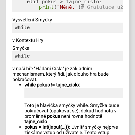
elif
print
(
"Méně."
)
# Gratulace uživa
Vysvětlení Smyčky
while
v Kontextu Hry
Smyčka
while
v naší hře "Hádání Čísla" je základním
mechanismem, který řídí, jak dlouho hra bude
pokračovat.
while pokus != tajne_cislo:
Toto je hlavička smyčky while. Smyčka bude
pokračovat (opakovat se), dokud hodnota v
proměnné
pokus
není rovna hodnotě
tajne_cislo
.
pokus = int(input(...))
: Uvnitř smyčky nejprve
získáme vstup od uživatele. Tento vstup