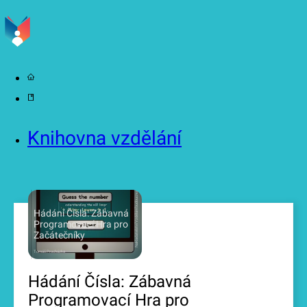
Knihovna vzdělání
2024
Vzdělání budoucnosti
Hádání Čísla: Zábavná
Programovací Hra pro
Nakladatelství
Začátečníky
Tomáš Procházka
Hádání Čísla: Zábavná
Programovací Hra pro