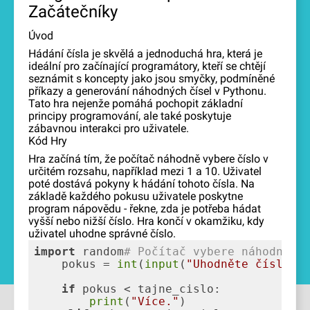
Začátečníky
Úvod
Hádání čísla je skvělá a jednoduchá hra, která je
ideální pro začínající programátory, kteří se chtějí
seznámit s koncepty jako jsou smyčky, podmíněné
příkazy a generování náhodných čísel v Pythonu.
Tato hra nejenže pomáhá pochopit základní
principy programování, ale také poskytuje
zábavnou interakci pro uživatele.
Kód Hry
Hra začíná tím, že počítač náhodně vybere číslo v
určitém rozsahu, například mezi 1 a 10. Uživatel
poté dostává pokyny k hádání tohoto čísla. Na
základě každého pokusu uživatele poskytne
program nápovědu - řekne, zda je potřeba hádat
vyšší nebo nižší číslo. Hra končí v okamžiku, kdy
uživatel uhodne správné číslo.
import
 random
# Počítač vybere náhodné č
    pokus = 
int
(
input
(
"Uhodněte číslo m
if
print
(
"Více."