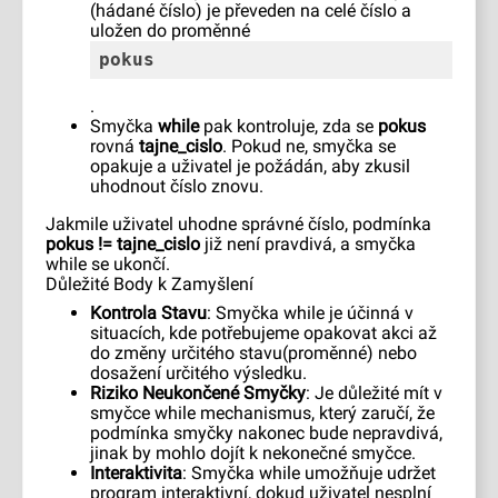
(hádané číslo) je převeden na celé číslo a
uložen do proměnné
pokus
.
Smyčka
while
pak kontroluje, zda se
pokus
rovná
tajne_cislo
. Pokud ne, smyčka se
opakuje a uživatel je požádán, aby zkusil
uhodnout číslo znovu.
Jakmile uživatel uhodne správné číslo, podmínka
pokus != tajne_cislo
již není pravdivá, a smyčka
while se ukončí.
Důležité Body k Zamyšlení
Kontrola Stavu
: Smyčka while je účinná v
situacích, kde potřebujeme opakovat akci až
do změny určitého stavu(proměnné) nebo
dosažení určitého výsledku.
Riziko Neukončené Smyčky
: Je důležité mít v
smyčce while mechanismus, který zaručí, že
podmínka smyčky nakonec bude nepravdivá,
jinak by mohlo dojít k nekonečné smyčce.
Interaktivita
: Smyčka while umožňuje udržet
program interaktivní, dokud uživatel nesplní