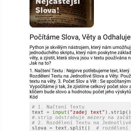
Nejčastější
Nakladatelství
Slova!
Tomáš Procházka
Počítáme Slova, Věty a Odhaluje
Python je skvělým nástrojem, který nám umožňuje
jednoduchého skriptu, který nám poskytne základní
věty, a zjistit, která slova jsou v textu používána n
Jak na to?
1. Načtení Textu : Nejprve potřebujeme text, kt
Rozdělení Textu na Jednotlivé Slova a Věty: Použi
textu na věty. 3. Počet Slov a Vět : Se spočítaný
Vypočítáme ji tak, že zjistíme celkový počet slo
klíčem bude slovo a hodnotou počet jeho výskytů
Kód
# 1. Načtení Textu
text = 
input
(
"zadej text"
).strip(
#.strip odstraňuje mezery na začá
# 2. Rozdělení Textu na Jednotliv
slova = text.split()  
# rozdělení