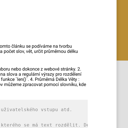
 tomto článku se podíváme na tvorbu
 počet slov, vět, určit průměrnou délku
ouboru nebo dokonce z webové stránky. 2.
na slova a regulární výrazy pro rozdělení
funkce `len()`. 4. Průměrná Délka Věty :
 slov můžeme zpracovat pomocí slovníku, kde
 uživatelského vstupu atd.
 kterého se má text rozdělit. Defaultní hodno