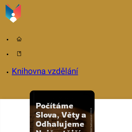
Knihovna vzdělání
Počítáme
2024
Slova, Věty a
Vzdělání budoucnosti
Odhalujeme