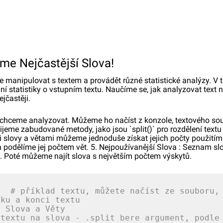
me Nejčastější Slova!
 manipulovat s textem a provádět různé statistické analýzy. V
 statistiky o vstupním textu. Naučíme se, jak analyzovat text na
ejčastěji.
erý chceme analyzovat. Můžeme ho načíst z konzole, textového s
jeme zabudované metody, jako jsou `split()` pro rozdělení textu 
mi slovy a větami můžeme jednoduše získat jejich počty použitím 
v a podělíme jej počtem vět. 5. Nejpoužívanější Slova : Seznam
. Poté můžeme najít slova s největším počtem výskytů.
)  
# příklad textu, můžete načíst ze souboru,
tku a konci textu
é Slova a Věty
 textu na slova - .split bere argument, podle