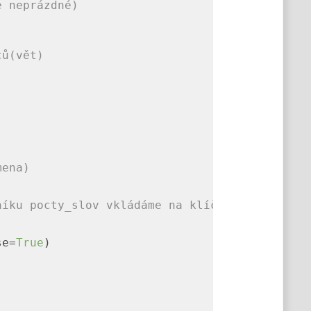
e neprázdné)
ců(vět)
mena)
níku pocty_slov vkládáme na klíč ciste_slovo 
se=
True