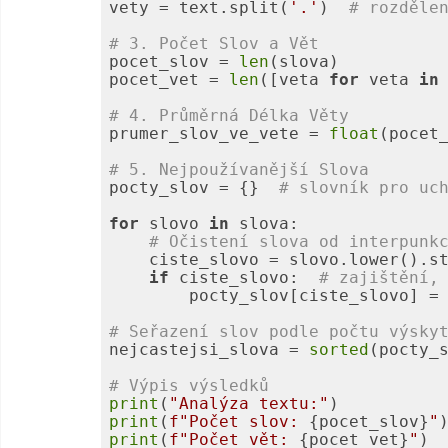
vety = text.split(
'.'
)  
# rozděle
# 3. Počet Slov a Vět
pocet_slov = 
len
pocet_vet = 
len
([veta 
for
 veta 
in
# 4. Průměrná Délka Věty
prumer_slov_ve_vete = 
float
# 5. Nejpoužívanější Slova
pocty_slov = {}  
# slovník pro uc
for
 slovo 
in
# Očistení slova od interpunk
    ciste_slovo = slovo.lower().s
if
 ciste_slovo:  
# zajištění,
        pocty_slov[ciste_slovo] =
# Seřazení slov podle počtu výsky
nejcastejsi_slova = 
sorted
(pocty_
# Výpis výsledků
print
(
"Analýza textu:"
print
(
f"Počet slov: 
{pocet_slov}
"
print
(
f"Počet vět: 
{pocet_vet}
"