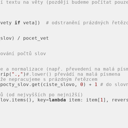
ní textu na věty (později budeme počítat pouz
 vety 
if
 veta])  
# odstranění prázdných řetěz
hování počtů slov
ce a normalizace (např. převedení na malá pís
trip(
".,"
)
#.lower() převádí na malá písmena
 že nepracujeme s prázdným řetězcem
 pocty_slov.get(ciste_slovo, 
0
) + 
1
# do slov
tů (od nejvyšších po nejnižší)
slov.items(), key=
lambda
 item: item[
1
], rever