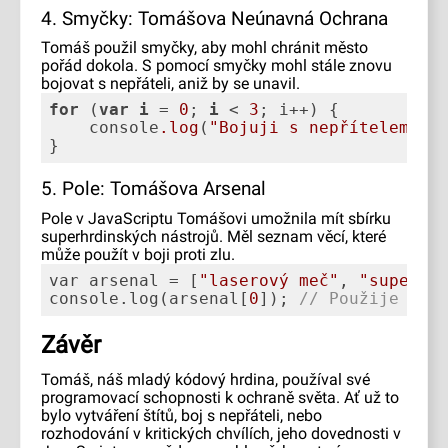
4. Smyčky: Tomášova Neúnavná Ochrana
Tomáš použil smyčky, aby mohl chránit město
pořád dokola. S pomocí smyčky mohl stále znovu
bojovat s nepřáteli, aniž by se unavil.
for
 (
var
i
 = 
0
; 
i
 < 
3
    console
.log
(
"Bojuji s nepřítelem!"
}
5. Pole: Tomášova Arsenal
Pole v JavaScriptu Tomášovi umožnila mít sbírku
superhrdinských nástrojů. Měl seznam věcí, které
může použít v boji proti zlu.
var arsenal = [
"laserový meč"
, 
"superšt
console.log(arsenal[
0
]); 
// Použije las
Závěr
Tomáš, náš mladý kódový hrdina, používal své
programovací schopnosti k ochraně světa. Ať už to
bylo vytváření štítů, boj s nepřáteli, nebo
rozhodování v kritických chvílích, jeho dovednosti v