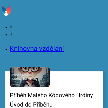
Knihovna vzdělání
2023
Vzdělání budoucnosti
Příběh Malého
Nakladatelství
Kódového Hrdiny
Pavel Prokeš
Příběh Malého Kódového Hrdiny
Úvod do Příběhu