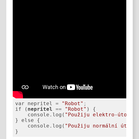
var nepritel = 
"Robot"
;
if (
nepritel
 == 
"Robot"
    console.log(
"Použiju elektro-útok!"
    console.log(
"Použiju normální útok!
}