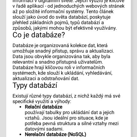
informací v digitálním světě. Jejich využití je klíčové
v řadě aplikací - od jednoduchých webových stránek
až po složité informační systémy. Tento článek
slouží jako úvod do světa databází, poskytuje
přehled základních pojmů, typů databází a
způsobů, jakými mohou být efektivně využívány.
Co je databáze?
Databáze je organizovaná kolekce dat, která
umožňuje snadný přístup, správu a aktualizaci.
Data jsou obvykle organizována tak, aby byla
relevantní a snadno přístupná uživatelům.
Databáze hrají klíčovou roli v informačních
systémech, kde slouží k ukládání, vyhledávání,
aktualizaci a odstraňování dat.
Typy databází
Existují různé typy databází, z nichž každý má své
specifické využití a výhody:
Relační databáze
používají tabulky pro ukládání dat a jejich
vztahů. Jsou ideální pro situace, kde je
potřeba pevná struktura a silné vztahy mezi
datovými sadami.
Nerelační databáze (NoSQL)