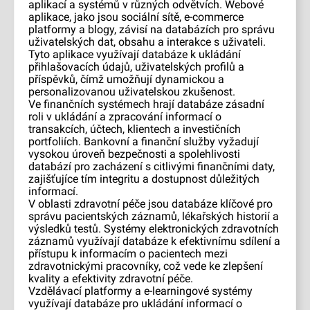
aplikací a systémů v různých odvětvích. Webové
aplikace, jako jsou sociální sítě, e-commerce
platformy a blogy, závisí na databázích pro správu
uživatelských dat, obsahu a interakce s uživateli.
Tyto aplikace využívají databáze k ukládání
přihlašovacích údajů, uživatelských profilů a
příspěvků, čímž umožňují dynamickou a
personalizovanou uživatelskou zkušenost.
Ve finančních systémech hrají databáze zásadní
roli v ukládání a zpracování informací o
transakcích, účtech, klientech a investičních
portfoliích. Bankovní a finanční služby vyžadují
vysokou úroveň bezpečnosti a spolehlivosti
databází pro zacházení s citlivými finančními daty,
zajišťujíce tím integritu a dostupnost důležitých
informací.
V oblasti zdravotní péče jsou databáze klíčové pro
správu pacientských záznamů, lékařských historií a
výsledků testů. Systémy elektronických zdravotních
záznamů využívají databáze k efektivnímu sdílení a
přístupu k informacím o pacientech mezi
zdravotnickými pracovníky, což vede ke zlepšení
kvality a efektivity zdravotní péče.
Vzdělávací platformy a e-learningové systémy
využívají databáze pro ukládání informací o