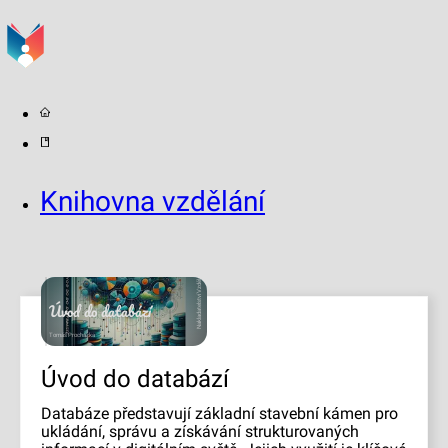
Knihovna vzdělání
2024
Vzdělání budoucnosti
Nakladatelství
Úvod do databází
Tomáš Procházka
Úvod do databází
Databáze představují základní stavební kámen pro
ukládání, správu a získávání strukturovaných