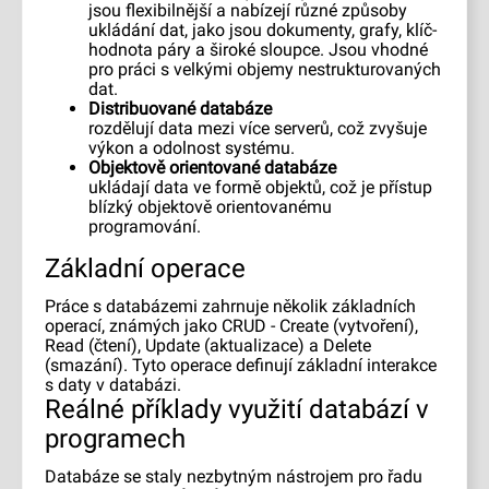
jsou flexibilnější a nabízejí různé způsoby
ukládání dat, jako jsou dokumenty, grafy, klíč-
hodnota páry a široké sloupce. Jsou vhodné
pro práci s velkými objemy nestrukturovaných
dat.
Distribuované databáze
rozdělují data mezi více serverů, což zvyšuje
výkon a odolnost systému.
Objektově orientované databáze
ukládají data ve formě objektů, což je přístup
blízký objektově orientovanému
programování.
Základní operace
Práce s databázemi zahrnuje několik základních
operací, známých jako CRUD - Create (vytvoření),
Read (čtení), Update (aktualizace) a Delete
(smazání). Tyto operace definují základní interakce
s daty v databázi.
Reálné příklady využití databází v
programech
Databáze se staly nezbytným nástrojem pro řadu