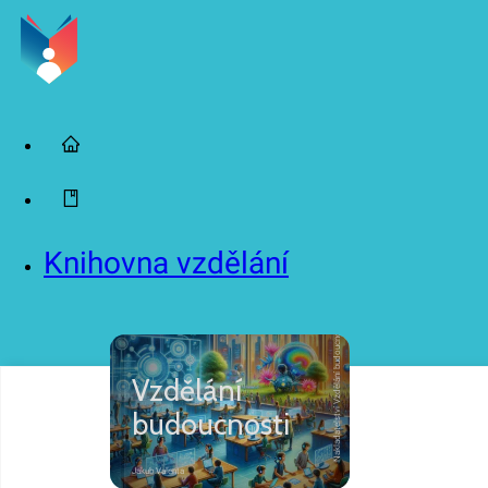
Knihovna vzdělání
2023
Vzdělání budoucnosti
Vzdělání
Nakladatelství
budoucnosti
Jakub Valenta