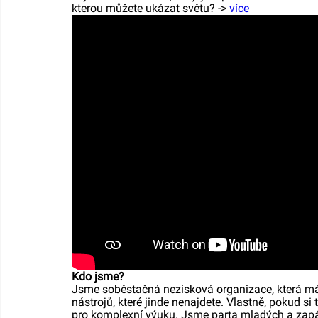
kterou můžete ukázat světu? ->
více
Kdo jsme?
Jsme soběstačná nezisková organizace, která má za
nástrojů, které jinde nenajdete. Vlastně, pokud si 
pro komplexní výuku. Jsme parta mladých a zapále