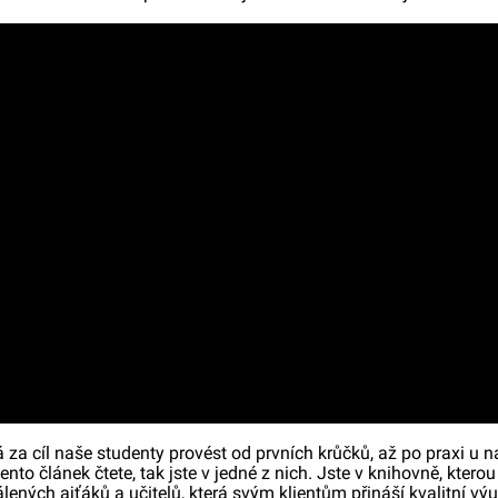
 cíl naše studenty provést od prvních krůčků, až po praxi u nás
tento článek čtete, tak jste v jedné z nich. Jste v knihovně, kter
ných ajťáků a učitelů, která svým klientům přináší kvalitní výu