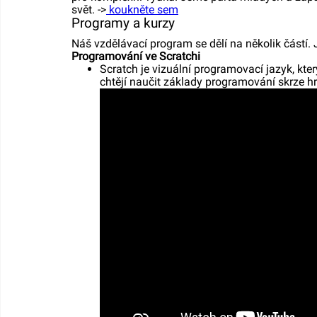
svět. ->
koukněte sem
Programy a kurzy
Náš vzdělávací program se dělí na několik částí
Programování ve Scratchi
Scratch je vizuální programovací jazyk, kter
chtějí naučit základy programování skrze hr