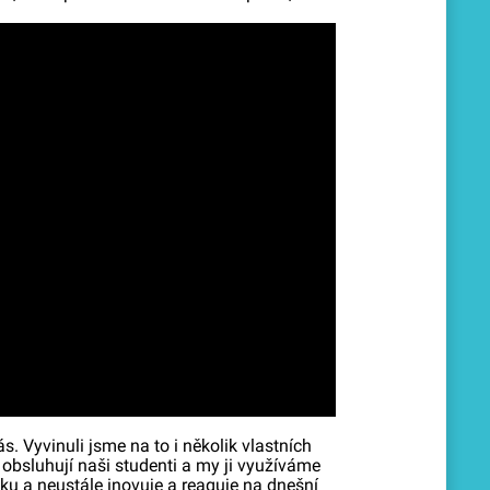
. Vyvinuli jsme na to i několik vlastních
ou obsluhují naši studenti a my ji využíváme
ku a neustále inovuje a reaguje na dnešní