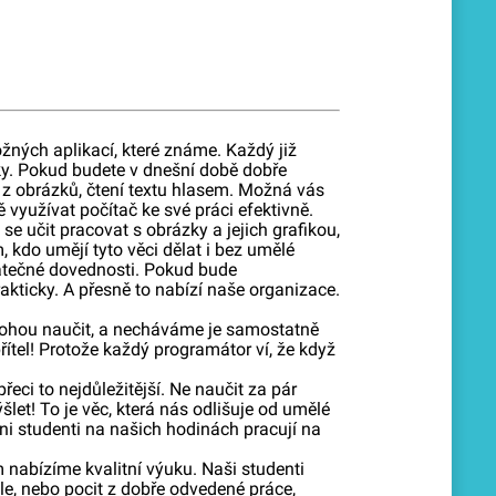
ných aplikací, které známe. Každý již
zky. Pokud budete v dnešní době dobře
dí z obrázků, čtení textu hlasem. Možná vás
 využívat počítač ke své práci efektivně.
e učit pracovat s obrázky a jejich grafikou,
 kdo umějí tyto věci dělat i bez umělé
statečné dovednosti. Pokud bude
rakticky. A přesně to nabízí naše organizace.
mohou naučit, a necháváme je samostatně
ítel! Protože každý programátor ví, že když
eci to nejdůležitější. Ne naučit za pár
let! To je věc, která nás odlišuje od umělé
hni studenti na našich hodinách pracují na
 nabízíme kvalitní výuku. Naši studenti
ele, nebo pocit z dobře odvedené práce,