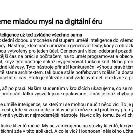
eme mladou mysl na digitální éru
inteligence už teď zvládne všechno sama
poslední dobou umocněna nástupem umělé inteligence do všemož
ney. Nástroje, které nám umožňují generovat texty, kódy a obrá
é jsou vytvořeny pro jeden účel. Generování videa, odebrání poza
žitější čas na práci s počítačem, na to umět programovat a obecně
 když tyto nástroje dokáží vygenerovat funkční kód. Nebo proč s
né klávesy. Tyto nástroje přináší konkurenční výhodu právě těm,
 dítě stane architektem, tak bude stále potřebovat vzdělání a do
řit si čas. Proto je důležité začít vzdělávat děti efektivně a p
, až po praxi. Našim studentům v kroužcích ukazujeme, co se 
proto rádi látku vysvětlujeme opakovaně. U nás je totiž chyba př
umělé inteligence, se kterými se mohou naučit něco víc. To je př
 cestu, kde si věci najde, a hlavně jak může nad problémy přemýš
tivně využívat nejmodernější nástroje. Navíc díky tomu, že všic
isíce klientů ročně. My se zaměřujeme na stovky klientů, kterým
šichni zde v této aplikaci. A co je víc? Hodnocení nějakého učit