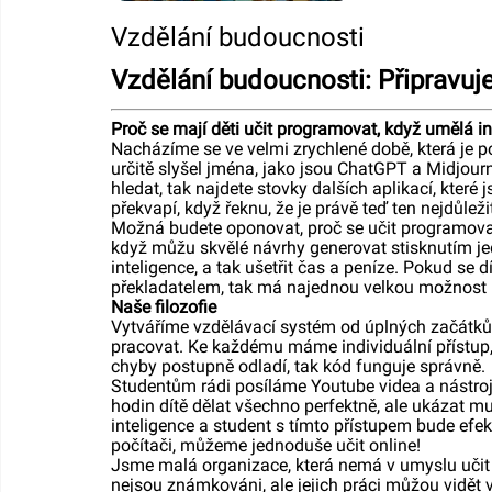
Vzdělání budoucnosti
Vzdělání budoucnosti: Připravuj
Proč se mají děti učit programovat, když umělá 
Nacházíme se ve velmi zrychlené době, která je 
určitě slyšel jména, jako jsou ChatGPT a Midjour
hledat, tak najdete stovky dalších aplikací, kter
překvapí, když řeknu, že je právě teď ten nejdůle
Možná budete oponovat, proč se učit programovat,
když můžu skvělé návrhy generovat stisknutím jed
inteligence, a tak ušetřit čas a peníze. Pokud se
překladatelem, tak má najednou velkou možnost ušet
Naše filozofie
Vytváříme vzdělávací systém od úplných začátků
pracovat. Ke každému máme individuální přístup, 
chyby postupně odladí, tak kód funguje správně.
Studentům rádi posíláme Youtube videa a nástroje 
hodin dítě dělat všechno perfektně, ale ukázat mu
inteligence a student s tímto přístupem bude efek
počítači, můžeme jednoduše učit online!
Jsme malá organizace, která nemá v umyslu učit t
nejsou známkováni, ale jejich práci můžou vidět v