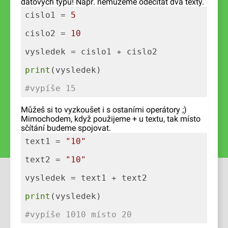
datových typů! Např. nemůžeme odečítat dva texty.
cislo1 = 
5
cislo2 = 
10
print
#vypíše 15
Můžeš si to vyzkoušet i s ostaními operátory ;)
Mimochodem, když použijeme + u textu, tak místo
sčítání budeme spojovat.
text1 = 
"10"
text2 = 
"10"
print
#vypíše 1010 místo 20