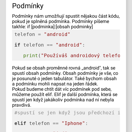
Podmínky
Podmínky nám umožňují spustit nějakou část kódu,
pokud je splněná podmínka. Podmínky píšeme
takhle: if [podminka]:[obsah podminky]
telefon = 
"android"
if
 telefon == 
"android"
print
(
"Používáš androidový telefon"
)
Pokud se obsah proměnné rovná ,,android", tak se
spustí obsah podmínky. Obsah podmínky je vše, co
je posunuté o jeden tabulátor. Také bychom obsah
a podmínku mohli napsat na jeden řádek.
Pokud budeme chtít dát víc podmínek pod sebe,
můžeme použít elif. Elif je další podmínka, která se
spustí jen když jakákoliv podmínka nad ní nebyla
pravdivá.
#spustí se jen když jsou předchozí if/e
elif
 telefon == 
"Iphone"