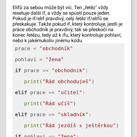
Elifů za sebou může být víc. Ten ,,řetěz" vždy
resetuje další if, a vždy se spustí pouze jeden.
Pokud je if/elif pravdivý, celý řetěz if/elifů se
přeskakuje. Takže pokud if, který kontroluje, jestli je
práce obchodník je pravdivý, tak se přeskočí na
konec řetězu, tedy až k ifu, který kontroluje pohlaví,
nebo k jakémukoliv jinému kódu.
prace = 
"obchodník"
pohlavi = 
"žena"
if
 prace == 
"obchodnik"
print
(
"Rád obchoduješ"
elif
 prace == 
"učitel"
print
(
"Rád učíš"
elif
 prace == 
"skladník"
print
(
"Rád jezdíš s ještěrkou"
if
 pohlavi == 
"žena"