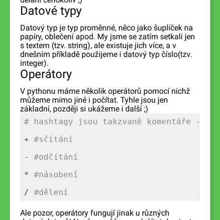
Datové typy
Datový typ je typ proměnné, něco jako šuplíček na
papíry, oblečení apod. My jsme se zatím setkali jen
s textem (tzv. string), ale existuje jich více, a v
dnešním příkladě použijeme i datový typ číslo(tzv.
integer).
Operátory
V pythonu máme několik operátorů pomocí nichž
můžeme mimo jiné i počítat. Tyhle jsou jen
základní, později si ukážeme i další ;)
# hashtagy jsou takzvané komentáře - co
+ 
#sčítání
- 
#odčítání
* 
#násobení
/ 
#dělení
Ale pozor, operátory fungují jinak u různých