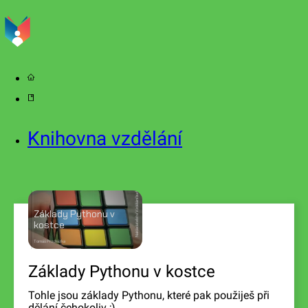
Knihovna vzdělání
2023
Vzdělání budoucnosti
Základy Pythonu v
Nakladatelství
kostce
Tomáš Procházka
Základy Pythonu v kostce
Tohle jsou základy Pythonu, které pak použiješ při
dělání čehokoliv ;)